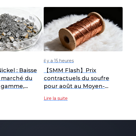
il y a 15 heures
ckel : Baisse
【SMM Flash】Prix
u marché du
contractuels du soufre
e gamme,
pour août au Moyen-
, aval en léger
Orient publiés
Lire la suite