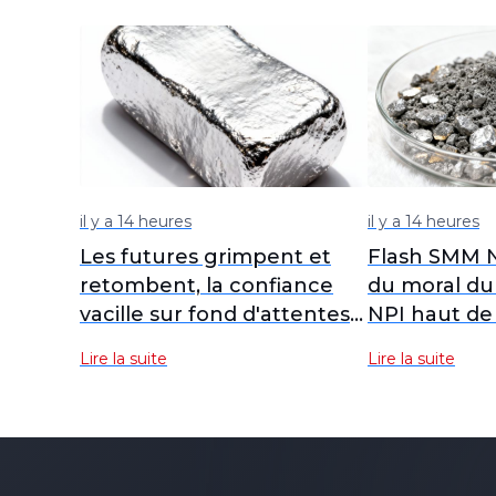
il y a 14 heures
il y a 14 heures
Les futures grimpent et
Flash SMM Ni
retombent, la confiance
du moral d
vacille sur fond d'attentes
NPI haut d
mitigées
amont stable
Lire la suite
Lire la suite
repli