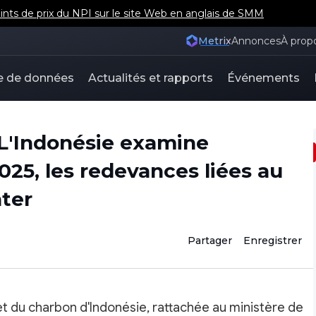
nts de prix du NPI sur le site Web en anglais de SMM
Metrix
Annonces
À prop
e de données
Actualités et rapports
Événements
L'Indonésie examine
25, les redevances liées au
ter
Partager
Enregistrer
et du charbon d'Indonésie, rattachée au ministère de