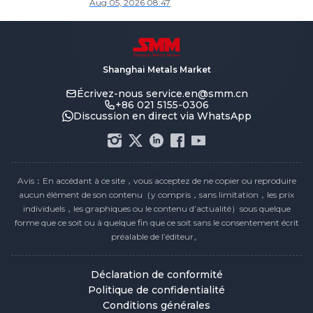
Aug 05, 2026 08:47
Shanghai Metals Market
Écrivez-nous
service.en@smm.cn
+86 021 5155-0306
Discussion en direct via WhatsApp
Avis：En accédant à ce site，vous acceptez de ne copier ou reproduire
aucun élément de son contenu（y compris，sans limitation，les prix
individuels，les graphiques ou le contenu d’actualité）sous quelque
forme que ce soit ou à quelque fin que ce soit sans le consentement écrit
préalable de l’éditeur。
Déclaration de conformité
Politique de confidentialité
Conditions générales