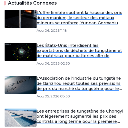
Actualités Connexes
L'offre limitée soutient la hausse des prix
du germanium, le secteur des métaux
mineurs se renforce, Yunnan Germanium
et China Tungsten High-Tech mènent les
Aug 06, 2026 11:18
gains [SMM Flash]
Les États-Unis interdisent les
exportations de déchets de tungstène et
de matériaux pour batteries afin de
renforcer les chaînes
Aug 06, 2026 02:50
d’approvisionnement nationales.
L'Association de l'industrie du tungstène
de Ganzhou réduit toutes ses prévisions
de prix du marché du tungstène pour le
mois d'août
Aug 05, 2026 08:50
Les entreprises de tungstène de Chongyi
ont légèrement augmenté les prix des
contrats à long terme pour la première
quinzaine d’août.