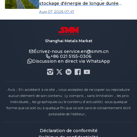
stockage d'énergie de longue durée
(LDES) au monde]
Aug 07, 2026 07:47
Shanghai Metals Market
Écrivez-nous
service.en@smm.cn
+86 021 5155-0306
Discussion en direct via WhatsApp
Avis：En accédant à ce site，vous acceptez de ne copier ou reproduire
aucun élément de son contenu（y compris，sans limitation，les prix
individuels，les graphiques ou le contenu d’actualité）sous quelque
forme que ce soit ou à quelque fin que ce soit sans le consentement écrit
préalable de l’éditeur。
Déclaration de conformité