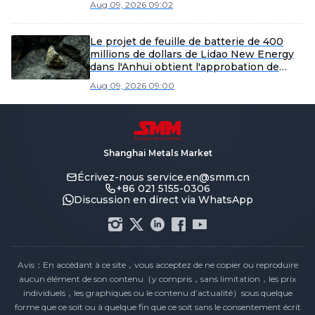
Aug 09, 2026 09:02
Le projet de feuille de batterie de 400
millions de dollars de Lidao New Energy
dans l'Anhui obtient l'approbation de
l'EIE et vise une capacité annuelle de 50
Aug 09, 2026 09:00
000 tonnes métriques.
Shanghai Metals Market
Écrivez-nous
service.en@smm.cn
+86 021 5155-0306
Discussion en direct via WhatsApp
Avis：En accédant à ce site，vous acceptez de ne copier ou reproduire
aucun élément de son contenu（y compris，sans limitation，les prix
individuels，les graphiques ou le contenu d’actualité）sous quelque
forme que ce soit ou à quelque fin que ce soit sans le consentement écrit