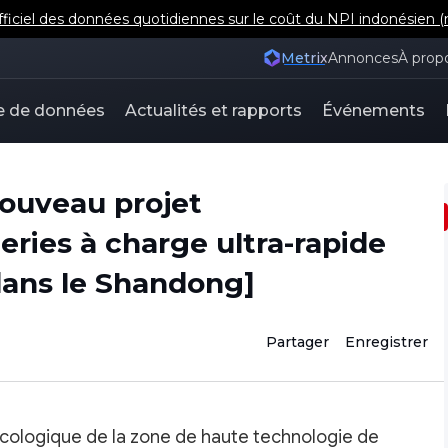
iel des données quotidiennes sur le coût du NPI indonésien (m
Metrix
Annonces
À prop
e de données
Actualités et rapports
Événements
nouveau projet
teries à charge ultra-rapide
dans le Shandong]
Partager
Enregistrer
cologique de la zone de haute technologie de