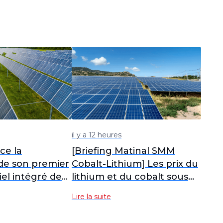
il y a 12 heures
ce la
[Briefing Matinal SMM
de son premier
Cobalt-Lithium] Les prix du
iel intégré de
lithium et du cobalt sous
énergie de
pression et divergents, le
Lire la suite
e (LDES) au
bras de fer entre vendeurs
et acheteurs intensifie la