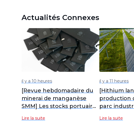
Actualités Connexes
il y a 10 heures
il y a 11 heures
[Revue hebdomadaire du
[Hithium lan
minerai de manganèse
production 
SMM] Les stocks portuaires
parc industr
de minerai de manganèse
stockage d'
Lire la suite
Lire la suite
continuent de
longue duré
s'accumuler, les prix au
monde]