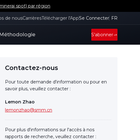
inerai spot) par région
os de nous
Carrières
Télécharger l'App
Se Connecter
FR
Méthodologie
S'abonner
Contactez-nous
Pour toute demande d'information ou pour en
savoir plus, veuillez contacter :
Lemon Zhao
lemonzhao@smm.cn
Pour plus d'informations sur l'accès à nos
rapports de recherche, veuillez contacter :