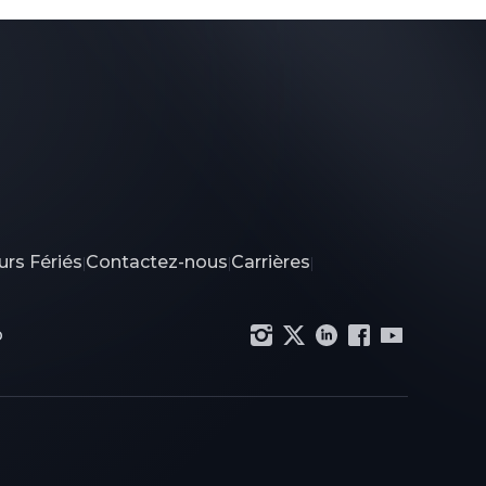
urs Fériés
Contactez-nous
Carrières
|
|
|
p