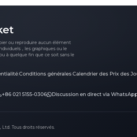
consolidation du marché
des matières premières.
ket
ier ou reproduire aucun élément
ndividuels，les graphiques ou le
u à quelque fin que ce soit sans le
ntialité
Conditions générales
Calendrier des Prix des Jo
|
|
+86 021 5155-0306
Discussion en direct via WhatsAp
td. Tous droits réservés.