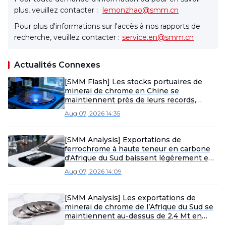
plus, veuillez contacter :
lemonzhao@smm.cn
Pour plus d'informations sur l'accès à nos rapports de
recherche, veuillez contacter :
service.en@smm.cn
Actualités Connexes
[SMM Flash] Les stocks portuaires de
minerai de chrome en Chine se
maintiennent près de leurs records,
même après avoir reflué par rapport au
Aug 07, 2026 14:35
pic de juillet.
[SMM Analysis] Exportations de
ferrochrome à haute teneur en carbone
d'Afrique du Sud baissent légèrement en
juin, reflétant des contraintes
Aug 07, 2026 14:09
d'approvisionnement
[SMM Analysis] Les exportations de
minerai de chrome de l’Afrique du Sud se
maintiennent au-dessus de 2,4 Mt en
juin, la domination chinoise s’accentuant