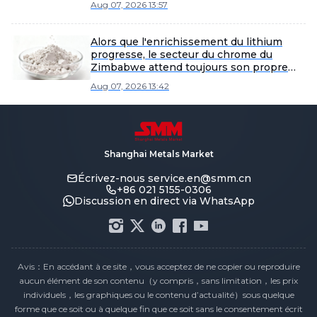
Aug 07, 2026 13:57
sur fond de changements de politique.
Alors que l'enrichissement du lithium
progresse, le secteur du chrome du
Zimbabwe attend toujours son propre
modèle de traitement à façon.
Aug 07, 2026 13:42
Shanghai Metals Market
Écrivez-nous
service.en@smm.cn
+86 021 5155-0306
Discussion en direct via WhatsApp
Avis：En accédant à ce site，vous acceptez de ne copier ou reproduire
aucun élément de son contenu（y compris，sans limitation，les prix
individuels，les graphiques ou le contenu d’actualité）sous quelque
forme que ce soit ou à quelque fin que ce soit sans le consentement écrit