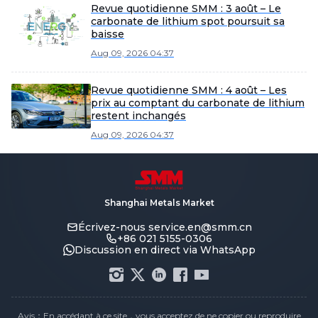
Revue quotidienne SMM : 3 août – Le
carbonate de lithium spot poursuit sa
baisse
Aug 09, 2026 04:37
Revue quotidienne SMM : 4 août – Les
prix au comptant du carbonate de lithium
restent inchangés
Aug 09, 2026 04:37
Shanghai Metals Market
Écrivez-nous
service.en@smm.cn
+86 021 5155-0306
Discussion en direct via WhatsApp
Avis：En accédant à ce site，vous acceptez de ne copier ou reproduire