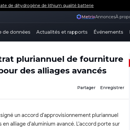
e de dihydrogène de lithium qualité batterie
Metrix
Annonces
À prop
e de données
Actualités et rapports
Événements
rat pluriannuel de fourniture
pour des alliages avancés
Partager
Enregistrer
signé un accord d'approvisionnement pluriannuel
s en alliage d'aluminium avancé. L'accord porte sur