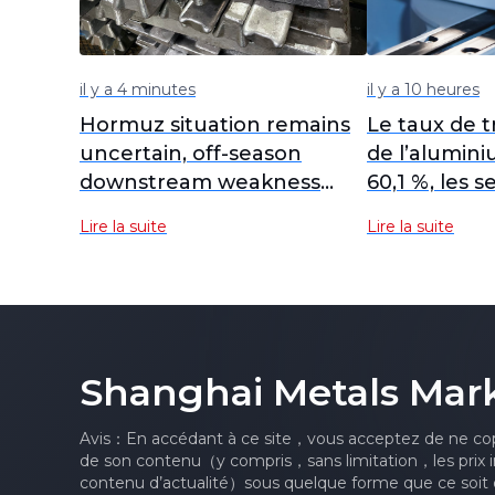
il y a 4 minutes
il y a 10 heures
Hormuz situation remains
Le taux de 
uncertain, off-season
de l’alumin
downstream weakness
60,1 %, les 
limits the upside room for
stagnent alo
Lire la suite
Lire la suite
aluminum prices 【SMM
morte-saiso
Aluminum Morning
Briefing】
Shanghai Metals Mar
Avis：En accédant à ce site，vous acceptez de ne cop
de son contenu（y compris，sans limitation，les prix i
contenu d’actualité）sous quelque forme que ce soit o