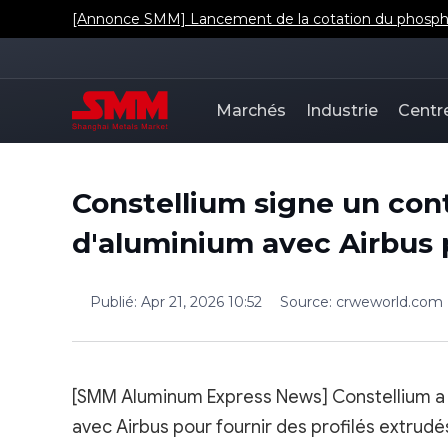
[Annonce SMM] Lancement de la cotation du phosphat
Marchés
Industrie
Centr
Constellium signe un cont
d'aluminium avec Airbus 
Publié
:
Apr 21, 2026 10:52
Source
:
crweworld.com
[SMM Aluminum Express News] Constellium a 
avec Airbus pour fournir des profilés extrudé