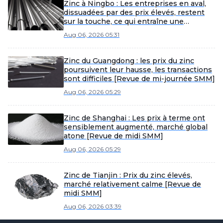
Zinc à Ningbo : Les entreprises en aval,
dissuadées par des prix élevés, restent
sur la touche, ce qui entraîne une
faiblesse des échanges de zinc au
Aug 06, 2026 05:31
comptant [Revue de mi-journée SMM]
Zinc du Guangdong : les prix du zinc
poursuivent leur hausse, les transactions
sont difficiles [Revue de mi-journée SMM]
Aug 06, 2026 05:29
Zinc de Shanghai : Les prix à terme ont
sensiblement augmenté, marché global
atone [Revue de midi SMM]
Aug 06, 2026 05:29
Zinc de Tianjin : Prix du zinc élevés,
marché relativement calme [Revue de
midi SMM]
Aug 06, 2026 03:39