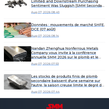
Limited, and Downstream Purchasing
Sentiment Was Sluggish [SMM Secondary
Crude Lead Weekly Review]
Aug 07, 2026 08:49
Données : mouvements de marché SHFE,
DCE (07 août)
Aug 07, 2026 08:14
Nandan Zhenghua Nonferrous Metals
Company vous invite à la conférence
annuelle SMM 2026 sur le plomb et le
zinc
Aug 07, 2026 07:53
Les stocks de produits finis de plomb
secondaire baissent d'une semaine sur
l'autre, la saison creuse limite le degré de
déstockage [Revue hebdomadaire des
Aug 07, 2026 07:44
stocks de plomb secondaire SMM]