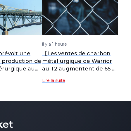
il y a 1 heure
révoit une
【Les ventes de charbon
a production de
métallurgique de Warrior
érurgique au
au T2 augmentent de 65 %
; prévisions de production
Lire la suite
et de ventes pour 2026
relevées】
ket