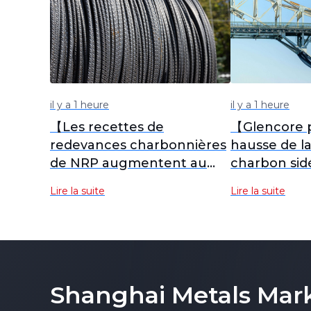
il y a 1 heure
il y a 1 heure
【Les recettes de
【Glencore p
redevances charbonnières
hausse de l
de NRP augmentent au
charbon sid
deuxième trimestre, tandis
S2 2026】
Lire la suite
Lire la suite
que les bas prix du gaz et
la faible demande d'acier
continuent de peser sur le
marché】
Shanghai Metals Mar