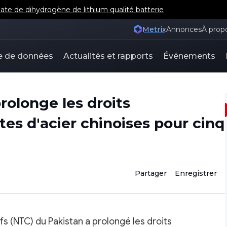
e de dihydrogène de lithium qualité batterie
Metrix
Annonces
À prop
e de données
Actualités et rapports
Événements
rolonge les droits
tes d'acier chinoises pour cinq
Partager
Enregistrer
s (NTC) du Pakistan a prolongé les droits