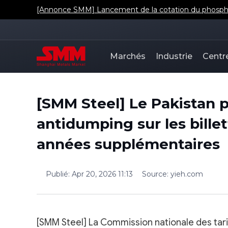
[Annonce SMM] Lancement de la cotation du phosphat
Marchés
Industrie
Centr
[SMM Steel] Le Pakistan p
antidumping sur les billet
années supplémentaires
Publié
:
Apr 20, 2026 11:13
Source
:
yieh.com
[SMM Steel] La Commission nationale des tarif