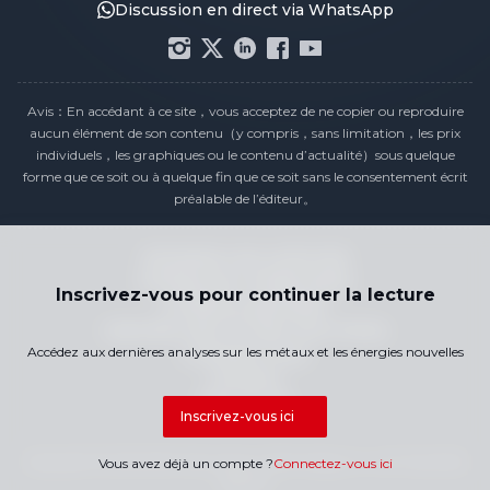
Discussion en direct via WhatsApp
Avis：En accédant à ce site，vous acceptez de ne copier ou reproduire
aucun élément de son contenu（y compris，sans limitation，les prix
individuels，les graphiques ou le contenu d’actualité）sous quelque
forme que ce soit ou à quelque fin que ce soit sans le consentement écrit
préalable de l’éditeur。
Déclaration de conformité
Politique de confidentialité
Inscrivez-vous pour continuer la lecture
Conditions générales
Calendrier des Prix des Jours Fériés
Accédez aux dernières analyses sur les métaux et les énergies nouvelles
Contactez-nous
Carrières
Plan du site
Inscrivez-vous ici
Copyright © 2026 SMM Information & Technology Co., Ltd. Tous droits
Vous avez déjà un compte ?
Connectez-vous ici
réservés.