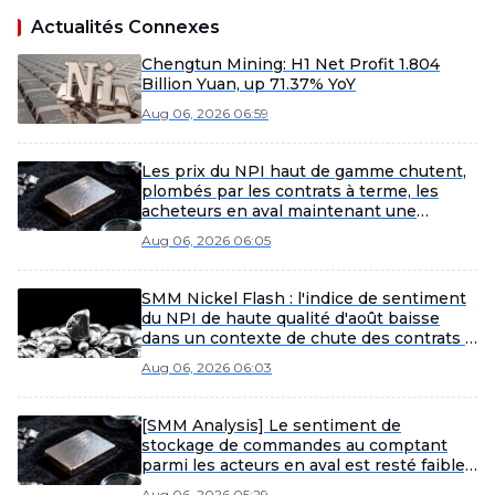
Actualités Connexes
Chengtun Mining: H1 Net Profit 1.804
Billion Yuan, up 71.37% YoY
Aug 06, 2026 06:59
Les prix du NPI haut de gamme chutent,
plombés par les contrats à terme, les
acheteurs en aval maintenant une
approche de prix bas.
Aug 06, 2026 06:05
SMM Nickel Flash : l'indice de sentiment
du NPI de haute qualité d'août baisse
dans un contexte de chute des contrats à
terme
Aug 06, 2026 06:03
[SMM Analysis] Le sentiment de
stockage de commandes au comptant
parmi les acteurs en aval est resté faible,
les prix des sels de nickel ont baissé
Aug 06, 2026 05:29