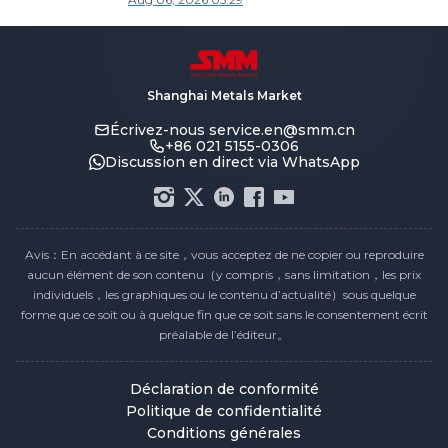
cette semaine.
Shanghai Metals Market
Écrivez-nous
service.en@smm.cn
+86 021 5155-0306
Discussion en direct via WhatsApp
Avis：En accédant à ce site，vous acceptez de ne copier ou reproduire
aucun élément de son contenu（y compris，sans limitation，les prix
individuels，les graphiques ou le contenu d’actualité）sous quelque
forme que ce soit ou à quelque fin que ce soit sans le consentement écrit
préalable de l’éditeur。
Déclaration de conformité
Politique de confidentialité
Conditions générales