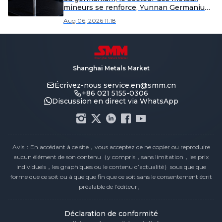
mineurs se renforce, Yunnan Germanium
et China Tungsten High-Tech mènent les
Aug 06, 2026 11:18
gains [SMM Flash]
Shanghai Metals Market
Écrivez-nous
service.en@smm.cn
+86 021 5155-0306
Discussion en direct via WhatsApp
Avis：En accédant à ce site，vous acceptez de ne copier ou reproduire
aucun élément de son contenu（y compris，sans limitation，les prix
individuels，les graphiques ou le contenu d’actualité）sous quelque
forme que ce soit ou à quelque fin que ce soit sans le consentement écrit
préalable de l’éditeur。
Déclaration de conformité