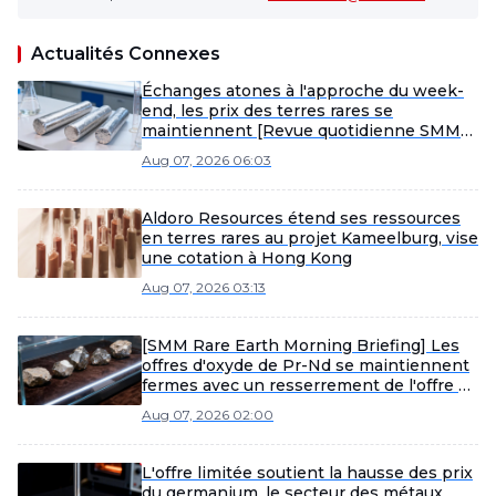
Actualités Connexes
Échanges atones à l'approche du week-
end, les prix des terres rares se
maintiennent [Revue quotidienne SMM
des terres rares]
Aug 07, 2026 06:03
Aldoro Resources étend ses ressources
en terres rares au projet Kameelburg, vise
une cotation à Hong Kong
Aug 07, 2026 03:13
[SMM Rare Earth Morning Briefing] Les
offres d'oxyde de Pr-Nd se maintiennent
fermes avec un resserrement de l'offre à
bas prix, le métal est stable mais les
Aug 07, 2026 02:00
échanges sont faibles, et les terres rares
moyennes et lourdes reculent
légèrement.
L'offre limitée soutient la hausse des prix
du germanium, le secteur des métaux