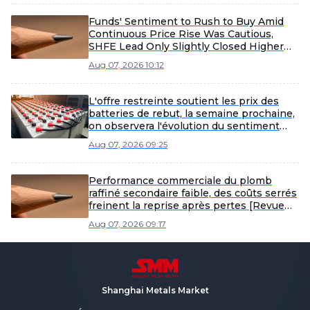
Funds' Sentiment to Rush to Buy Amid
Continuous Price Rise Was Cautious,
SHFE Lead Only Slightly Closed Higher
Today [Lead Futures Brief]
Aug 07, 2026 10:12
L'offre restreinte soutient les prix des
batteries de rebut, la semaine prochaine,
on observera l'évolution du sentiment
d'achat des fonderies [SMM Scrap Battery
Aug 07, 2026 09:25
Weekly Review]
Performance commerciale du plomb
raffiné secondaire faible, des coûts serrés
freinent la reprise après pertes [Revue
hebdomadaire SMM du plomb raffiné
Aug 07, 2026 09:17
secondaire]
Shanghai Metals Market