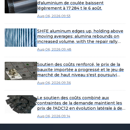
d'aluminium de coulée baissent
légèrement à 17 284 t le 6 août.
Aug 06, 2026 09:53
SHFE aluminum edges up, holding above
moving averages; alumina rebounds on
increased volume, with the repair rally
strengthening. [SMM SHFE Aluminum
Aug 06, 2026 09:48
Brief Commentary]
Soutien des coûts renforcé, le prix de la
bauxite importée a progressé et le jeu de
marché de haut niveau s'est poursuivi
[Revue hebdomadaire de la bauxite SMM]
Aug 06, 2026 09:36
Le soutien des coûts combiné aux
contraintes de la demande maintient les
prix de l'ADC12 en évolution latérale à des
niveaux élevés [Revue hebdomadaire de
Aug 06, 2026 09:14
l'aluminium de récupération et de
l'aluminium secondaire]