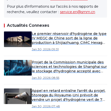
Pour plus d'informations sur l'accès à nos rapports de
recherche, veuillez contacter :
service.en@smm.cn
Actualités Connexes
Le premier réservoir d'hydrogène de type
IV MEGC de Chine sort de la ligne de
production à Shijiazhuang, CIMC Hexagon
mène la localisation des équipements de
Jan 30, 2026 09:31
stockage d'hydrogène haute pression
Projet de la Commission municipale des
sciences et technologies de Shanghai sur
le stockage d'hydrogène accepté avec
succès, renforçant les bases de la
Jan 30, 2026 08:55
localisation des équipements de
stockage. Hydrogen Feng réalise une
double stratégie « gazeux + solide
Appel en retard entraîne l'arrêt du projet,
Storegga du Royaume-Uni prévoit de
vendre un projet d'hydrogène vert de 70
MW en Écosse
Jan 30, 2026 07:48