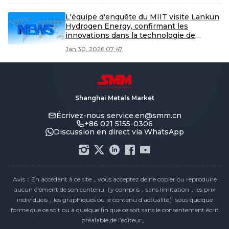
L'équipe d'enquête du MIIT visite Lankun
Hydrogen Energy, confirmant les
innovations dans la technologie de
production d'hydrogène hors réseau sans
Jan 30, 2026 07:47
système de stockage d'énergie
Shanghai Metals Market
Écrivez-nous
service.en@smm.cn
+86 021 5155-0306
Discussion en direct via WhatsApp
Avis：En accédant à ce site，vous acceptez de ne copier ou reproduire
aucun élément de son contenu（y compris，sans limitation，les prix
individuels，les graphiques ou le contenu d’actualité）sous quelque
forme que ce soit ou à quelque fin que ce soit sans le consentement écrit
préalable de l’éditeur。