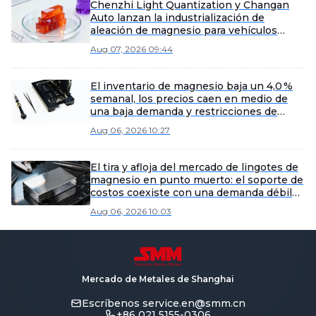
Chenzhi Light Quantization y Changan
Auto lanzan la industrialización de
aleación de magnesio para vehículos
eléctricos
Aug 07, 2026 09:44
El inventario de magnesio baja un 4,0 %
semanal, los precios caen en medio de
una baja demanda y restricciones de
suministro
Aug 06, 2026 10:27
El tira y afloja del mercado de lingotes de
magnesio en punto muerto: el soporte de
costos coexiste con una demanda débil
[Noticias exprés del mercado spot de
Aug 06, 2026 10:03
lingotes de magnesio de SMM]
Mercado de Metales de Shanghai
Escríbenos
service.en@smm.cn
+86 021 5155-0306