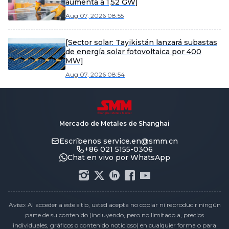
aumenta a 1,52 GW]
Aug 07, 2026 08:55
[Sector solar: Tayikistán lanzará subastas
de energía solar fotovoltaica por 400
MW]
Aug 07, 2026 08:54
Mercado de Metales de Shanghai
Escríbenos
service.en@smm.cn
+86 021 5155-0306
Chat en vivo por WhatsApp
Aviso: Al acceder a este sitio, usted acepta no copiar ni reproducir ningún
parte de su contenido (incluyendo, pero no limitado a, precios
individuales, gráficos o contenido noticioso) en cualquier forma o para