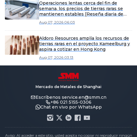
Operaciones lentas cerca del fin de
semana, los precios de tierras raras se
mantienen estables [Reseña diaria de
tierras raras de SMM]
Aug 07, 2026 06:03
Aldoro Resources amplía los recursos de
tierras raras en el proyecto Kameelburg y
aspira a cotizar en Hong Kong
Aug 07, 2026 03:13
Mercado de Metales de Shanghai
Escríbenos
service.en@smm.cn
+86 021 5155-0306
Chat en vivo por WhatsApp
Aviso: Al acceder a este sitio, usted acepta no copiar ni reproducir ningún