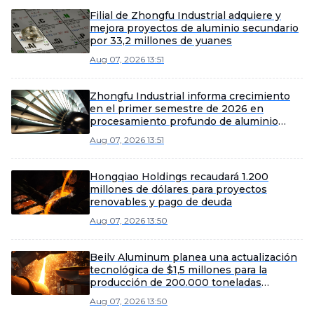
Filial de Zhongfu Industrial adquiere y
mejora proyectos de aluminio secundario
por 33,2 millones de yuanes
Aug 07, 2026 13:51
Zhongfu Industrial informa crecimiento
en el primer semestre de 2026 en
procesamiento profundo de aluminio
mediante eficiencia y expansión de
Aug 07, 2026 13:51
mercado
Hongqiao Holdings recaudará 1.200
millones de dólares para proyectos
renovables y pago de deuda
Aug 07, 2026 13:50
Beilv Aluminum planea una actualización
tecnológica de $1,5 millones para la
producción de 200.000 toneladas
métricas de aleación ligera en el condado
Aug 07, 2026 13:50
de Yangxin.