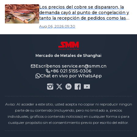
Los precios del cobre se dispararon, la
demanda cayó al punto de congelación y
tanto la recepción de pedidos como las
tasas de operación se debilitaron
Aug 06, 2026 09:30
significativamente [Revisión semanal del
mercado de alambre esmaltado de SMM]
Mercado de Metales de Shanghai
Escríbenos
service.en@smm.cn
+86 021 5155-0306
Chat en vivo por WhatsApp
Aviso: Al acceder a este sitio, usted acepta no copiar ni reproducir ningún
parte de su contenido (incluyendo, pero no limitado a, precios
individuales, gráficos o contenido noticioso) en cualquier forma o para
cualquier propósito sin el consentimiento previo por escrito del editor.