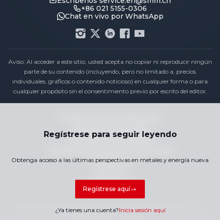
Escríbenos
service.en@smm.cn
+86 021 5155-0306
Chat en vivo por WhatsApp
Aviso: Al acceder a este sitio, usted acepta no copiar ni reproducir ningún
parte de su contenido (incluyendo, pero no limitado a, precios
individuales, gráficos o contenido noticioso) en cualquier forma o para
cualquier propósito sin el consentimiento previo por escrito del editor.
Declaración de cumplimiento
Política de privacidad
Regístrese para seguir leyendo
Términos y Condiciones
Calendario de Precios de Vacaciones
Obtenga acceso a las últimas perspectivas en metales y energía nueva
Contáctenos
Carreras
Mapa del Sitio
Regístrese aquí
Derechos de autor © 2026 SMM Information & Technology Co., Ltd.
¿Ya tienes una cuenta?
Inicia sesión aquí
Todos los derechos reservados.