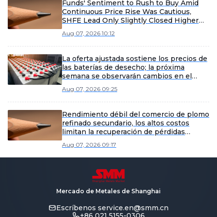
Funds' Sentiment to Rush to Buy Amid
Continuous Price Rise Was Cautious,
SHFE Lead Only Slightly Closed Higher
Today [Lead Futures Brief]
Aug 07, 2026 10:12
La oferta ajustada sostiene los precios de
las baterías de desecho; la próxima
semana se observarán cambios en el
sentimiento de compra de las fundiciones
Aug 07, 2026 09:25
[SMM Scrap Battery Weekly Review]
Rendimiento débil del comercio de plomo
refinado secundario, los altos costos
limitan la recuperación de pérdidas
[Revisión semanal del plomo refinado
Aug 07, 2026 09:17
secundario de SMM]
Mercado de Metales de Shanghai
Escríbenos
service.en@smm.cn
+86 021 5155-0306