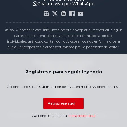
Chat en vivo por WhatsApp
Aviso: Al acceder a este sitio, usted acepta no copiar ni reproducir ningún
parte de su contenido (incluyendo, pero no limitado a, precios
individuales, gráficos o contenido noticioso) en cualquier forma o para
cualquier propósito sin el consentimiento previo por escrito del editor.
Declaración de cumplimiento
Política de privacidad
Regístrese para seguir leyendo
Términos y Condiciones
Calendario de Precios de Vacaciones
Obtenga acceso a las últimas perspectivas en metales y energía nueva
Contáctenos
Carreras
Mapa del Sitio
Regístrese aquí
Derechos de autor © 2026 SMM Information & Technology Co., Ltd.
¿Ya tienes una cuenta?
Inicia sesión aquí
Todos los derechos reservados.