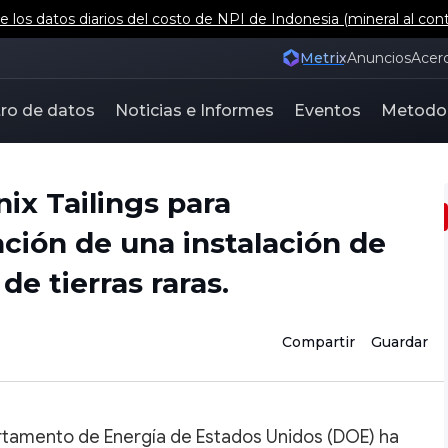
 los datos diarios del costo de NPI de Indonesia (mineral al con
Metrix
Anuncios
Acer
ro de datos
Noticias e Informes
Eventos
Metodo
ix Tailings para
ción de una instalación de
e tierras raras.
Compartir
Guardar
artamento de Energía de Estados Unidos (DOE) ha