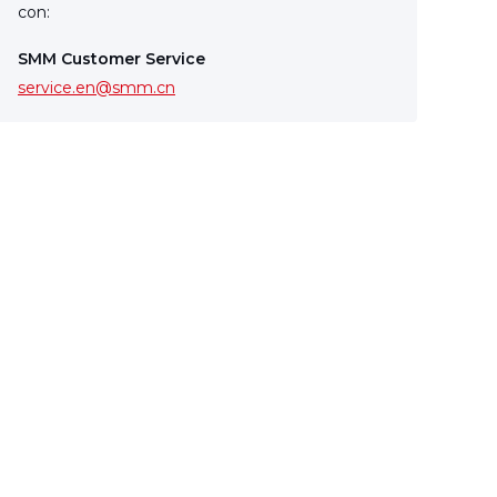
con:
SMM Customer Service
service.en@smm.cn