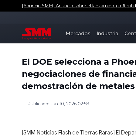
[Anuncio SMM] Anuncio sobre el lanzamiento oficial de
Mercados
Industria
Cent
El DOE selecciona a Phoen
negociaciones de financia
demostración de metales d
Publicado
:
Jun 10, 2026 02:58
[SMM Noticias Flash de Tierras Raras] El Dep