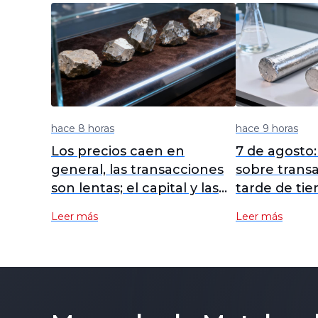
hace 8 horas
hace 9 horas
Los precios caen en
7 de agosto
general, las transacciones
sobre transa
son lentas; el capital y las
tarde de tier
políticas permanecen
SMM
Leer más
Leer más
activos [Revisión semanal
de tierras raras fuera de
China de SMM]