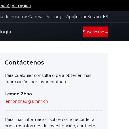
tado) por región
ca de nosotros
Carreras
Descargar App
Iniciar Sesión
ES
logía
Suscribirse
Contáctenos
Para cualquier consulta o para obtener más
información, por favor contacte:
Lemon Zhao
lemonzhao@smm.cn
Para más información sobre cómo acceder a
nuestros informes de investigación, contacte