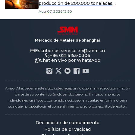
producción de 200.000 toneladas
métricas de aleación ligera en el condado
Aug 07, 2026 13:50
de Yangxin.
Mercado de Metales de Shanghai
Escríbenos
service.en@smm.cn
+86 021 5155-0306
Chat en vivo por WhatsApp
Aviso: Al acceder a este sitio, usted acepta no copiar ni reproducir ningún
parte de su contenido (incluyendo, pero no limitado a, precios
individuales, gráficos o contenido noticioso) en cualquier forma o para
cualquier propósito sin el consentimiento previo por escrito del editor.
Declaración de cumplimiento
Política de privacidad