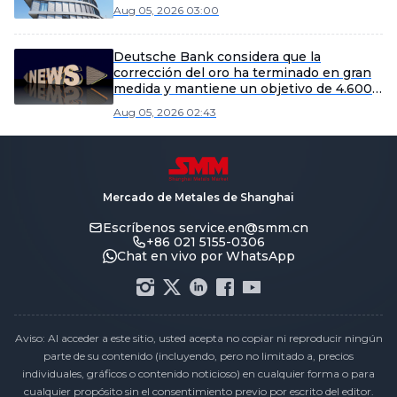
Aug 05, 2026 03:00
Deutsche Bank considera que la
corrección del oro ha terminado en gran
medida y mantiene un objetivo de 4.600
dólares para el cuarto trimestre.
Aug 05, 2026 02:43
Mercado de Metales de Shanghai
Escríbenos
service.en@smm.cn
+86 021 5155-0306
Chat en vivo por WhatsApp
Aviso: Al acceder a este sitio, usted acepta no copiar ni reproducir ningún
parte de su contenido (incluyendo, pero no limitado a, precios
individuales, gráficos o contenido noticioso) en cualquier forma o para
cualquier propósito sin el consentimiento previo por escrito del editor.