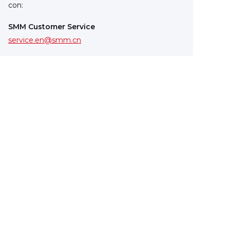
con:
SMM Customer Service
service.en@smm.cn