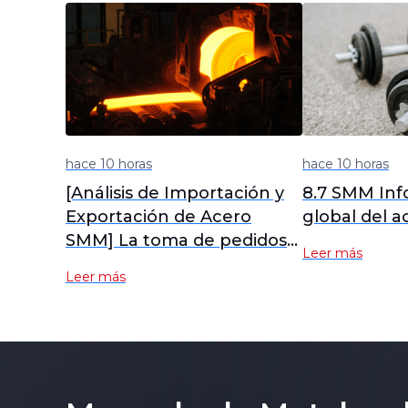
hace 10 horas
hace 10 horas
[Análisis de Importación y
8.7 SMM Inf
Exportación de Acero
global del a
SMM] La toma de pedidos
Leer más
de exportación mejoró en
Leer más
julio, ¿repuntarán las
exportaciones de acero en
agosto?