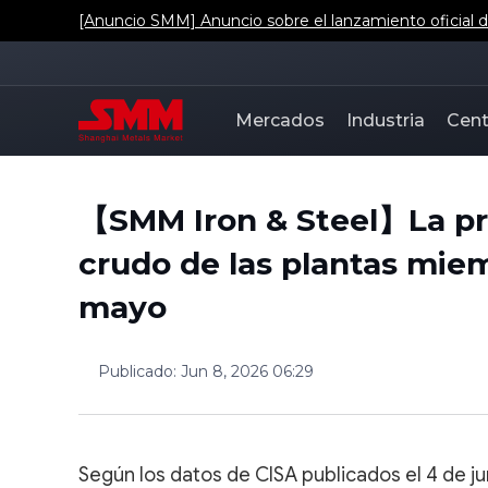
[Anuncio SMM] Anuncio sobre el lanzamiento oficial de
Mercados
Industria
Cent
【SMM Iron & Steel】La pro
crudo de las plantas miem
mayo
Publicado
:
Jun 8, 2026 06:29
Según los datos de CISA publicados el 4 de j