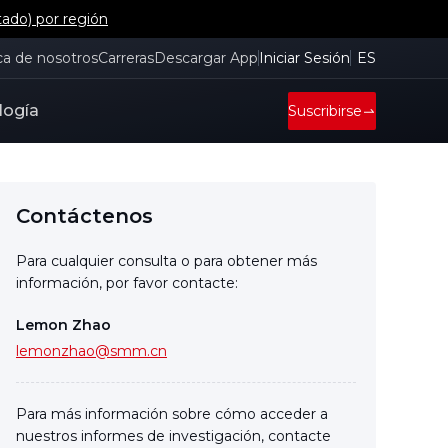
tado) por región
ca de nosotros
Carreras
Descargar App
Iniciar Sesión
ES
logía
Suscribirse
Contáctenos
Para cualquier consulta o para obtener más
información, por favor contacte:
Lemon Zhao
lemonzhao@smm.cn
Para más información sobre cómo acceder a
nuestros informes de investigación, contacte