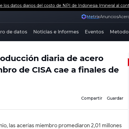
 los datos diarios del costo de NPI de Indonesia (mineral al con
Metrix
Anuncios
Acer
ro de datos
Noticias e Informes
Eventos
Metodo
ducción diaria de acero
bro de CISA cae a finales de
Compartir
Guardar
unio, las acerías miembro promediaron 2,01 millones