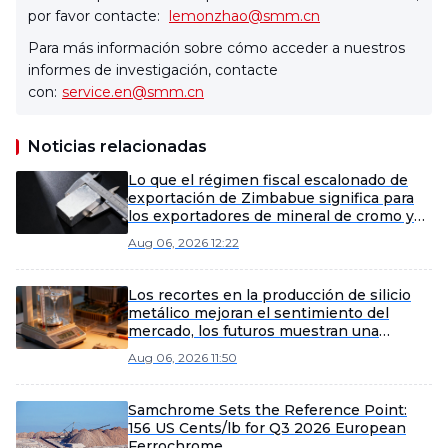
por favor contacte:
lemonzhao@smm.cn
Para más información sobre cómo acceder a nuestros
informes de investigación, contacte
con:
service.en@smm.cn
Noticias relacionadas
Lo que el régimen fiscal escalonado de
exportación de Zimbabue significa para
los exportadores de mineral de cromo y
ferrocromo
Aug 06, 2026 12:22
Los recortes en la producción de silicio
metálico mejoran el sentimiento del
mercado, los futuros muestran una
tendencia ligeramente alcista en un
Aug 06, 2026 11:50
rango estrecho [Reseña semanal de la
industria del silicio de SMM]
Samchrome Sets the Reference Point:
156 US Cents/lb for Q3 2026 European
Ferrochrome