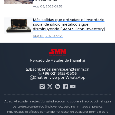
Aug 06, 2026 09:56
Más salidas que entradas: el inventario
social de silicio metálico sigue
disminuyendo [SMM Silicon Inventory]
Aug 06, 2026 09:33
Mercado de Metales de Shanghai
Escríbenos
service.en@smm.cn
+86 021 5155-0306
Chat en vivo por WhatsApp
Aviso: Al acceder a este sitio, usted acepta no copiar ni reproducir ningún
parte de su contenido (incluyendo, pero no limitado a, precios
individuales, gráficos o contenido noticioso) en cualquier forma o para