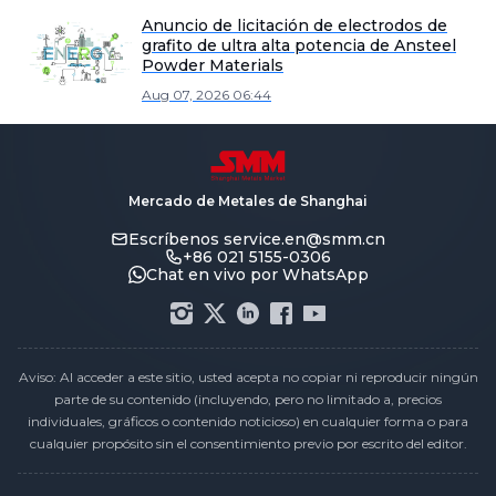
Anuncio de licitación de electrodos de
grafito de ultra alta potencia de Ansteel
Powder Materials
Aug 07, 2026 06:44
Mercado de Metales de Shanghai
Escríbenos
service.en@smm.cn
+86 021 5155-0306
Chat en vivo por WhatsApp
Aviso: Al acceder a este sitio, usted acepta no copiar ni reproducir ningún
parte de su contenido (incluyendo, pero no limitado a, precios
individuales, gráficos o contenido noticioso) en cualquier forma o para
cualquier propósito sin el consentimiento previo por escrito del editor.