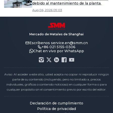
debido al mantenimiento de la planta.
Aug 06, 2026 09:03
Mercado de Metales de Shanghai
Escríbenos
service.en@smm.cn
+86 021 5155-0306
Chat en vivo por WhatsApp
Aviso: Al acceder a este sitio, usted acepta no copiar ni reproducir ningún
parte de su contenido (incluyendo, pero no limitado a, precios
individuales, gráficos o contenido noticioso) en cualquier forma o para
cualquier propósito sin el consentimiento previo por escrito del editor.
Declaración de cumplimiento
Política de privacidad