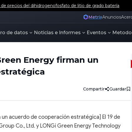
e precios del dihidrogenofosfato de litio de grado batería
Metrix
Anuncios
Acer
ro de datos
Noticias e Informes
Eventos
Metodo
reen Energy firman un
stratégica
Compartir
Guardar
un acuerdo de cooperación estratégica] El 19 de
roup Co., Ltd. y LONGi Green Energy Technology