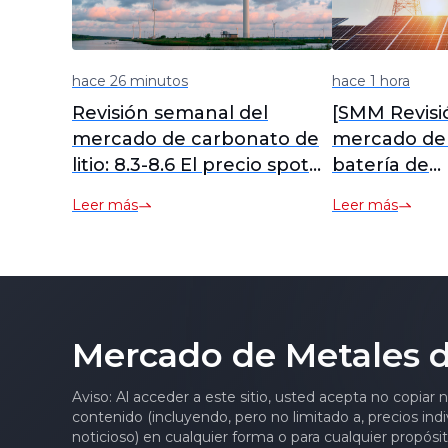
hace 26 minutos
hace 1 hora
Revisión semanal del
[SMM Revisi
mercado de carbonato de
mercado de 
litio: 8.3-8.6 El precio spot
batería de
promedio del carbonato de
almacenami
Leer más
Leer más
litio bajó ligeramente
energía 8.06
semana a semana [SMM
de las celda
Weekly Review]
almacenami
energía se 
estables, y 
Mercado de Metales 
los envíos 
gran capaci
Aviso: Al acceder a este sitio, usted acepta no copiar 
en la segun
contenido (incluyendo, pero no limitado a, precios indi
año.
noticioso) en cualquier forma o para cualquier propósi