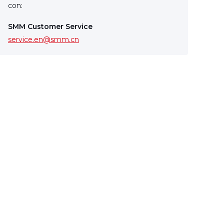
con:
SMM Customer Service
service.en@smm.cn