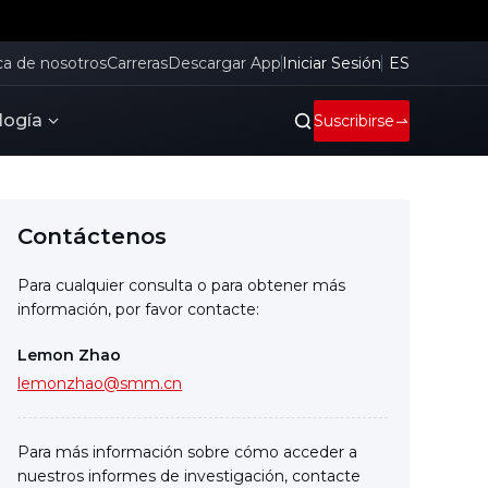
ca de nosotros
Carreras
Descargar App
Iniciar Sesión
ES
logía
Suscribirse
Contáctenos
Para cualquier consulta o para obtener más
información, por favor contacte:
Lemon Zhao
lemonzhao@smm.cn
Para más información sobre cómo acceder a
nuestros informes de investigación, contacte