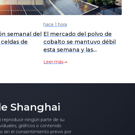
hace 1 hora
ón semanal del
El mercado del polvo de
celdas de
cobalto se mantuvo débil
esta semana y las
ento de
transacciones reales
Leer más
] Los precios
continuaron escasas.
s de batería de
ento de
mantienen
se espera que
de Shanghai
de productos de
dad se aceleren
ni reproducir ningún parte de su
da mitad del
viduales, gráficos o contenido
to sin el consentimiento previo por