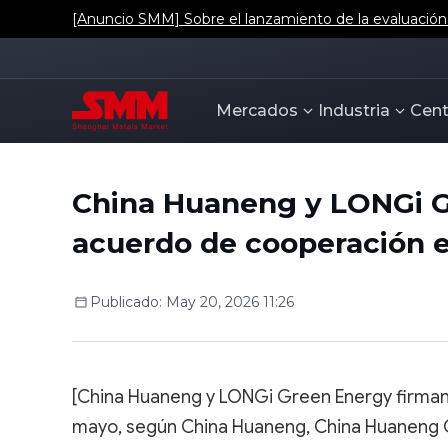
[Anuncio SMM] Sobre el lanzamiento de la evaluación d
Mercados
Industria
Cent
China Huaneng y LONGi G
acuerdo de cooperación e
Publicado
:
May 20, 2026 11:26
[China Huaneng y LONGi Green Energy firman 
mayo, según China Huaneng, China Huaneng G