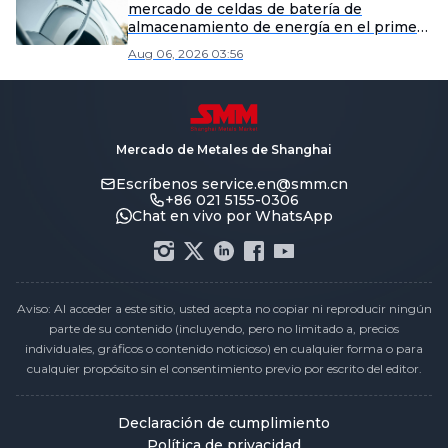
mercado de celdas de batería de
almacenamiento de energía en el primer
semestre de 2026?
Aug 06, 2026 03:56
Mercado de Metales de Shanghai
Escríbenos
service.en@smm.cn
+86 021 5155-0306
Chat en vivo por WhatsApp
Aviso: Al acceder a este sitio, usted acepta no copiar ni reproducir ningún
parte de su contenido (incluyendo, pero no limitado a, precios
individuales, gráficos o contenido noticioso) en cualquier forma o para
cualquier propósito sin el consentimiento previo por escrito del editor.
Declaración de cumplimiento
Política de privacidad