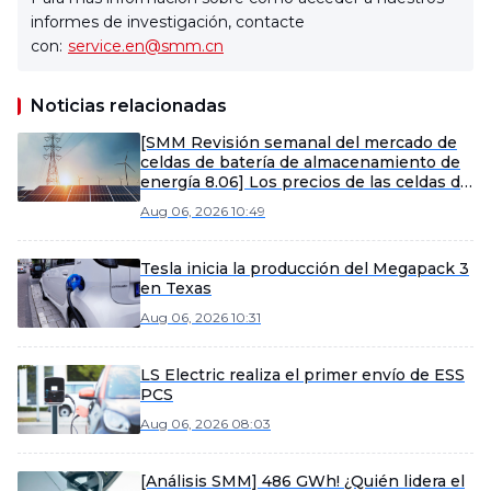
informes de investigación, contacte
con:
service.en@smm.cn
Noticias relacionadas
[SMM Revisión semanal del mercado de
celdas de batería de almacenamiento de
energía 8.06] Los precios de las celdas de
batería de almacenamiento de energía se
Aug 06, 2026 10:49
mantienen estables, y se espera que los
envíos de productos de gran capacidad se
aceleren en la segunda mitad del año.
Tesla inicia la producción del Megapack 3
en Texas
Aug 06, 2026 10:31
LS Electric realiza el primer envío de ESS
PCS
Aug 06, 2026 08:03
[Análisis SMM] 486 GWh! ¿Quién lidera el