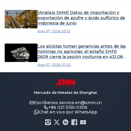
consolida por la mañana [Resumen del
mediodía del estaño de SMM]
[Análisis SMM] Datos de importación y
exportación de azufre y ácido sulfúrico de
Indonesia de junio
Aug 07, 2026 03:12
Los alcistas toman ganancias antes de las
nóminas no agrícolas; el estaño SHFE
2609 cierra la sesión nocturna en 431.080
yuanes/tm [Informe matutino del estaño
Aug 07, 2026 01:02
de SMM]
Mercado de Metales de Shanghai
Escríbenos
service.en@smm.cn
+86 021 5155-0306
Chat en vivo por WhatsApp