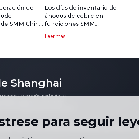
operación de
Los días de inventario de
nodo
ánodos de cobre en
 de SMM China
fundiciones SMM
y se espera que
disminuyen en julio de
Leer más
próxima
2026
de Shanghai
ni reproducir ningún parte de su
viduales, gráficos o contenido
to sin el consentimiento previo por
strese para seguir le
acidad
Términos y Condiciones
Calendario de Precios de
|
|