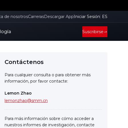
ca de nosotros
Carreras
Descargar App
Iniciar Sesión
ES
logía
Suscribirse
Contáctenos
Para cualquier consulta o para obtener más
información, por favor contacte:
Lemon Zhao
lemonzhao@smm.cn
Para más información sobre cómo acceder a
nuestros informes de investigación, contacte