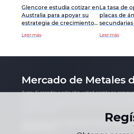
Glencore estudia cotizar en
La tasa de 
Australia para apoyar su
placas de á
estrategia de crecimiento
secundarias
del cobre
cae al 50 % 
Leer más
Leer más
repunte la 
semana.
Mercado de Metales 
Aviso: Al acceder a este sitio, usted acepta no copiar 
contenido (incluyendo, pero no limitado a, precios indi
noticioso) en cualquier forma o para cualquier propósi
escrito del editor.
Regí
Declaración de cumplimiento
Política de priv
|
Mapa del Sitio