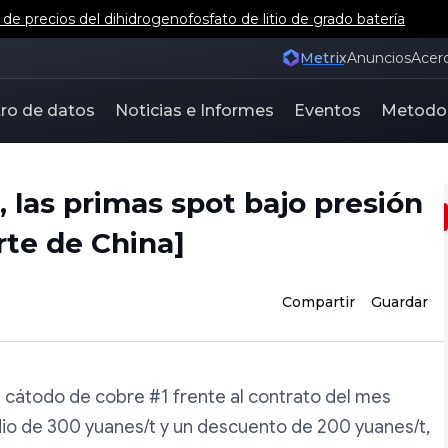
e precios del dihidrogenofosfato de litio de grado batería
Metrix
Anuncios
Acer
ro de datos
Noticias e Informes
Eventos
Metodo
 las primas spot bajo presión
rte de China]
Compartir
Guardar
el cátodo de cobre #1 frente al contrato del mes
io de 300 yuanes/t y un descuento de 200 yuanes/t,