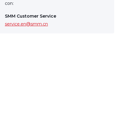
con:
SMM Customer Service
service.en@smm.cn