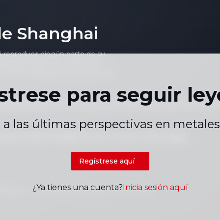
de Shanghai
ni reproducir ningún parte de su
viduales, gráficos o contenido
to sin el consentimiento previo por
strese para seguir le
acidad
Términos y Condiciones
Calendario de Precios de
|
|
a las últimas perspectivas en metales
+86 021 5155-0306
Chat en vivo por WhatsApp
Regístrese aquí
¿Ya tienes una cuenta?
Inicia sesión aquí
gy Co., Ltd. Todos los derechos reservados.