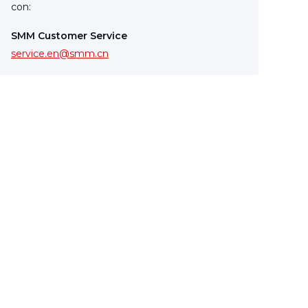
con:
SMM Customer Service
service.en@smm.cn