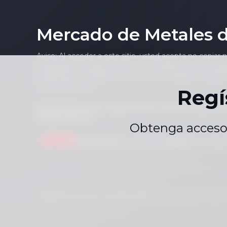
Mercado de Metales 
Aviso: Al acceder a este sitio, usted acepta no copiar 
contenido (incluyendo, pero no limitado a, precios indi
noticioso) en cualquier forma o para cualquier propósi
escrito del editor.
Regí
Declaración de cumplimiento
Política de priv
|
Mapa del Sitio
Obtenga acceso 
Escríbenos
service.en@smm.cn
Derechos de autor © 2026 SMM Information & Technolo