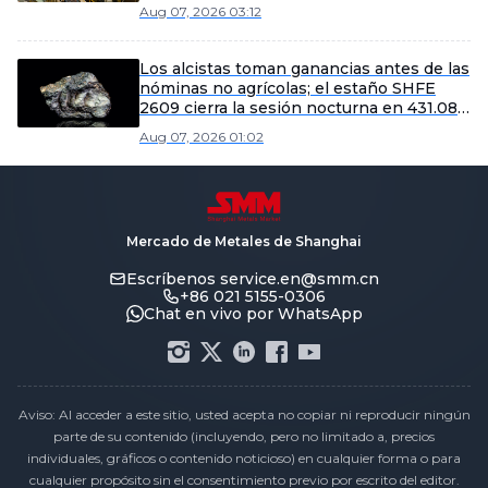
Aug 07, 2026 03:12
Los alcistas toman ganancias antes de las
nóminas no agrícolas; el estaño SHFE
2609 cierra la sesión nocturna en 431.080
yuanes/tm [Informe matutino del estaño
Aug 07, 2026 01:02
de SMM]
Mercado de Metales de Shanghai
Escríbenos
service.en@smm.cn
+86 021 5155-0306
Chat en vivo por WhatsApp
Aviso: Al acceder a este sitio, usted acepta no copiar ni reproducir ningún
parte de su contenido (incluyendo, pero no limitado a, precios
individuales, gráficos o contenido noticioso) en cualquier forma o para
cualquier propósito sin el consentimiento previo por escrito del editor.