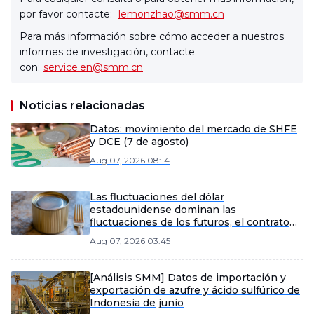
por favor contacte:
lemonzhao@smm.cn
Para más información sobre cómo acceder a nuestros
informes de investigación, contacte
con:
service.en@smm.cn
Noticias relacionadas
Datos: movimiento del mercado de SHFE
y DCE (7 de agosto)
Aug 07, 2026 08:14
Las fluctuaciones del dólar
estadounidense dominan las
fluctuaciones de los futuros, el contrato
de estaño más negociado de la SHFE se
Aug 07, 2026 03:45
consolida por la mañana [Resumen del
mediodía del estaño de SMM]
[Análisis SMM] Datos de importación y
exportación de azufre y ácido sulfúrico de
Indonesia de junio