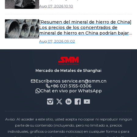
Aug 07, 2026 10:10
[Resumen del mineral de hierro de China]
Los precios de los concentrados de
mineral de hierro en China podrían bajar
ligeramente la próxima semana.
Aug 07, 2026 09:02
Mercado de Metales de Shanghai
Escríbenos
service.en@smm.cn
+86 021 5155-0306
Chat en vivo por WhatsApp
Aviso: Al acceder a este sitio, usted acepta no copiar ni reproducir ningún
parte de su contenido (incluyendo, pero no limitado a, precios
individuales, gráficos o contenido noticioso) en cualquier forma o para