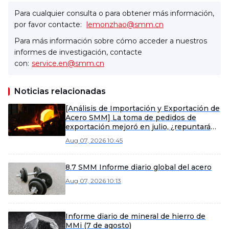
Para cualquier consulta o para obtener más información,
por favor contacte:
lemonzhao@smm.cn
Para más información sobre cómo acceder a nuestros
informes de investigación, contacte
con:
service.en@smm.cn
Noticias relacionadas
[Análisis de Importación y Exportación de
Acero SMM] La toma de pedidos de
exportación mejoró en julio, ¿repuntarán
las exportaciones de acero en agosto?
Aug 07, 2026 10:45
8.7 SMM Informe diario global del acero
Aug 07, 2026 10:13
Informe diario de mineral de hierro de
MMi (7 de agosto)