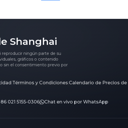
] Los precios
continuaron escasas.
s de batería de
ento de
mantienen
se espera que
de Shanghai
de productos de
dad se aceleren
ni reproducir ningún parte de su
da mitad del
viduales, gráficos o contenido
to sin el consentimiento previo por
acidad
Términos y Condiciones
Calendario de Precios de
|
|
+86 021 5155-0306
Chat en vivo por WhatsApp