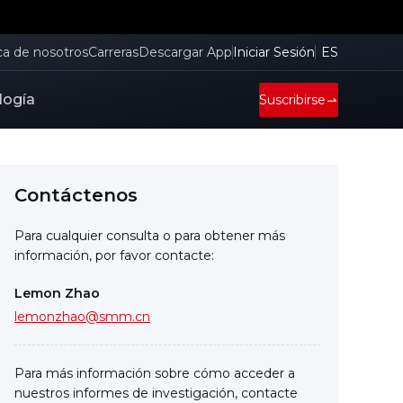
ca de nosotros
Carreras
Descargar App
Iniciar Sesión
ES
logía
Suscribirse
Contáctenos
Para cualquier consulta o para obtener más
información, por favor contacte:
Lemon Zhao
lemonzhao@smm.cn
Para más información sobre cómo acceder a
nuestros informes de investigación, contacte