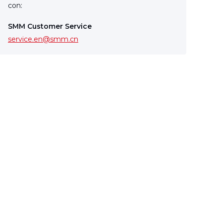
con:
SMM Customer Service
service.en@smm.cn