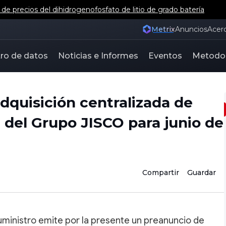
e precios del dihidrogenofosfato de litio de grado batería
Metrix
Anuncios
Acer
ro de datos
Noticias e Informes
Eventos
Metodo
adquisición centralizada de
del Grupo JISCO para junio de
Compartir
Guardar
uministro emite por la presente un preanuncio de