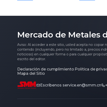
litio bajó ligeramente
energía 8.06
semana a semana [SMM
de las celda
Weekly Review]
almacenami
energía se 
estables, y 
Mercado de Metales 
los envíos 
gran capaci
Aviso: Al acceder a este sitio, usted acepta no copiar 
en la segun
contenido (incluyendo, pero no limitado a, precios indi
año.
noticioso) en cualquier forma o para cualquier propósi
escrito del editor.
Declaración de cumplimiento
Política de priv
|
Mapa del Sitio
Escríbenos
service.en@smm.cn