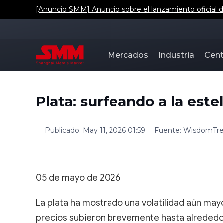
[Anuncio SMM] Anuncio sobre el lanzamiento oficial de
Mercados
Industria
Cent
Plata: surfeando a la este
Publicado
:
May 11, 2026 01:59
Fuente
:
WisdomTr
05 de mayo de 2026
La plata ha mostrado una volatilidad aún mayo
precios subieron brevemente hasta alrededo