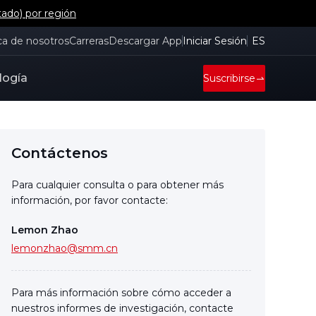
tado) por región
ca de nosotros
Carreras
Descargar App
Iniciar Sesión
ES
logía
Suscribirse
Contáctenos
Para cualquier consulta o para obtener más
información, por favor contacte:
Lemon Zhao
lemonzhao@smm.cn
Para más información sobre cómo acceder a
nuestros informes de investigación, contacte