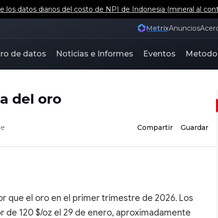
 los datos diarios del costo de NPI de Indonesia (mineral al con
Metrix
Anuncios
Acer
ro de datos
Noticias e Informes
Eventos
Metodo
la del oro
ee
Compartir
Guardar
r que el oro en el primer trimestre de 2026. Los
r de 120 $/oz el 29 de enero, aproximadamente