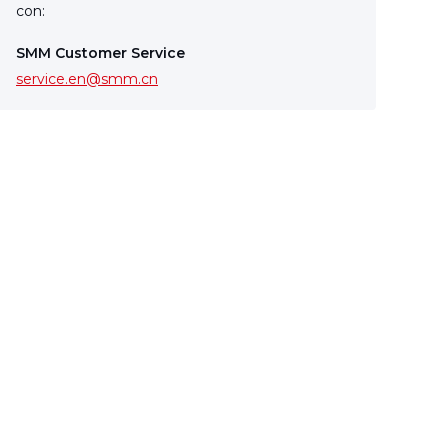
con:
SMM Customer Service
service.en@smm.cn