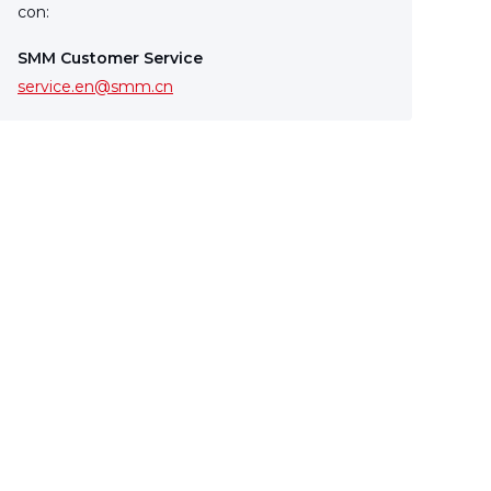
con:
SMM Customer Service
service.en@smm.cn