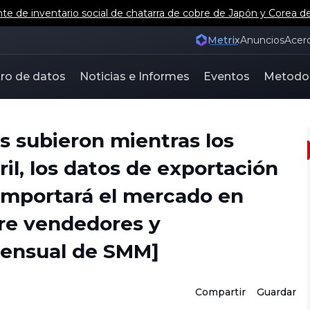
nte de inventario social de chatarra de cobre de Japón y Corea 
Metrix
Anuncios
Acer
ro de datos
Noticias e Informes
Eventos
Metodo
as subieron mientras los
l, los datos de exportación
mportará el mercado en
ntre vendedores y
mensual de SMM]
Compartir
Guardar