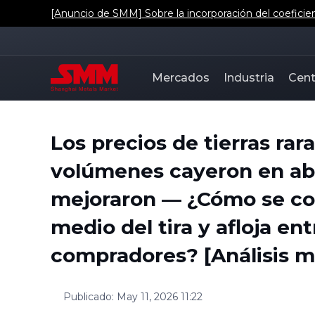
[Anuncio de SMM] Sobre la incorporación del coeficie
Mercados
Industria
Cent
Los precios de tierras rar
volúmenes cayeron en abri
mejoraron — ¿Cómo se co
medio del tira y afloja e
compradores? [Análisis 
Publicado
:
May 11, 2026 11:22