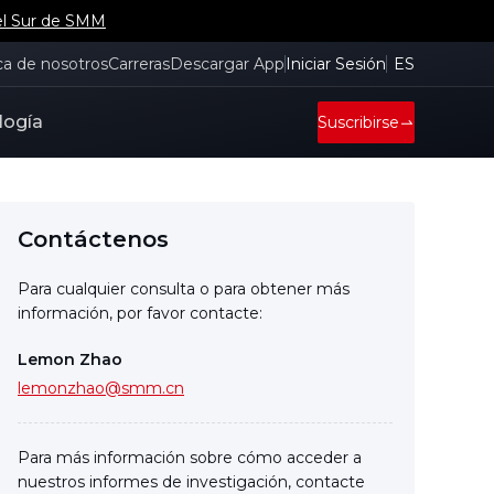
del Sur de SMM
ca de nosotros
Carreras
Descargar App
Iniciar Sesión
ES
logía
Suscribirse
Contáctenos
Para cualquier consulta o para obtener más
información, por favor contacte:
Lemon Zhao
lemonzhao@smm.cn
Para más información sobre cómo acceder a
nuestros informes de investigación, contacte