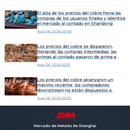
Yangshan spot copper]
El alza de los precios del cobre frena las
compras de los usuarios finales y ralentiza
el mercado al contado en Shandong
Aug 06, 2026 03:40
Los precios del cobre se dispararon,
frenando las compras intermedias; las
primas al contado pasaron de prima a
descuento [SMM Revisión semanal del
Aug 06, 2026 03:31
mercado spot de cátodos de cobre de
Shandong]
Los precios del cobre alcanzaron un
máximo reciente, los compradores
downstream no están dispuestos a
comprar, los proveedores tuvieron que
Aug 06, 2026 03:30
bajar los precios para vender [SMM South
China Spot Copper]
Mercado de Metales de Shanghai