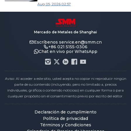
mercado de concentrados de tungsteno.
Aug 05, 2026 02:57
Mercado de Metales de Shanghai
Escríbenos
service.en@smm.cn
+86 021 5155-0306
Chat en vivo por WhatsApp
Aviso: Al acceder a este sitio, usted acepta no copiar ni reproducir ningún
parte de su contenido (incluyendo, pero no limitado a, precios
individuales, gráficos o contenido noticioso) en cualquier forma o para
cualquier propósito sin el consentimiento previo por escrito del editor.
Declaración de cumplimiento
Política de privacidad
Términos y Condiciones