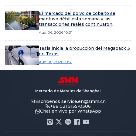
mantienen estables, y se espera que los
envíos de productos de gran capacidad se
aceleren en la segunda mitad del año.
El mercado del polvo de cobalto se
mantuvo débil esta semana y las
transacciones reales continuaron
escasas.
Aug 06, 2026 10:31
Tesla inicia la producción del Megapack 3
en Texas
Aug 06, 2026 10:31
Mercado de Metales de Shanghai
Escríbenos
service.en@smm.cn
+86 021 5155-0306
Chat en vivo por WhatsApp