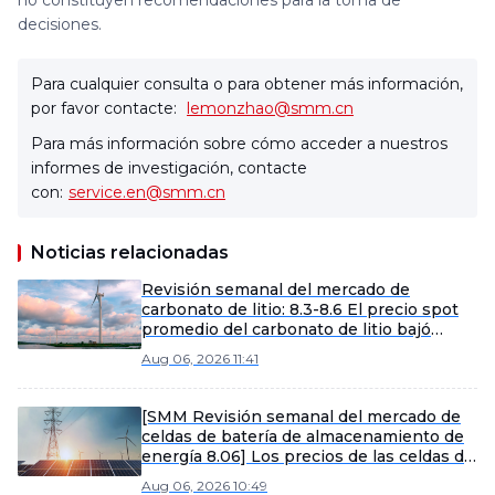
no constituyen recomendaciones para la toma de
decisiones.
Para cualquier consulta o para obtener más información,
por favor contacte:
lemonzhao@smm.cn
Para más información sobre cómo acceder a nuestros
informes de investigación, contacte
con:
service.en@smm.cn
Noticias relacionadas
Revisión semanal del mercado de
carbonato de litio: 8.3-8.6 El precio spot
promedio del carbonato de litio bajó
ligeramente semana a semana [SMM
Aug 06, 2026 11:41
Weekly Review]
[SMM Revisión semanal del mercado de
celdas de batería de almacenamiento de
energía 8.06] Los precios de las celdas de
batería de almacenamiento de energía se
Aug 06, 2026 10:49