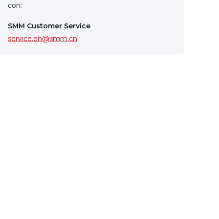
con:
SMM Customer Service
service.en@smm.cn