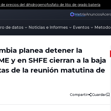
e precios del dihidrogenofosfato de litio de grado batería
Metrix
Anuncios
Acer
ro de datos
Noticias e Informes
Eventos
Metodo
mbia planea detener la
ME y en SHFE cierran a la baja
tas de la reunión matutina de
Compartir
Guardar