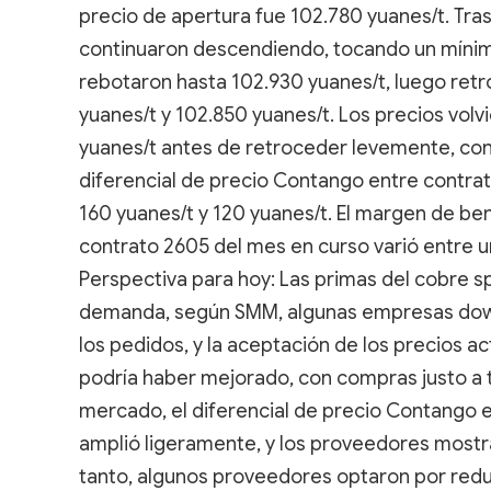
precio de apertura fue 102.780 yuanes/t. Tras
continuaron descendiendo, tocando un mínimo 
rebotaron hasta 102.930 yuanes/t, luego ret
yuanes/t y 102.850 yuanes/t. Los precios vol
yuanes/t antes de retroceder levemente, con 
diferencial de precio Contango entre contra
160 yuanes/t y 120 yuanes/t. El margen de ben
contrato 2605 del mes en curso varió entre u
Perspectiva para hoy: Las primas del cobre sp
demanda, según SMM, algunas empresas down
los pedidos, y la aceptación de los precios ac
podría haber mejorado, con compras justo a t
mercado, el diferencial de precio Contango 
amplió ligeramente, y los proveedores mostr
tanto, algunos proveedores optaron por reduci