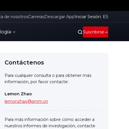
ca de nosotros
Carreras
Descargar App
Iniciar Sesión
ES
logía
Suscribirse
Contáctenos
Para cualquier consulta o para obtener más
información, por favor contacte:
Lemon Zhao
lemonzhao@smm.cn
Para más información sobre cómo acceder a
nuestros informes de investigación, contacte