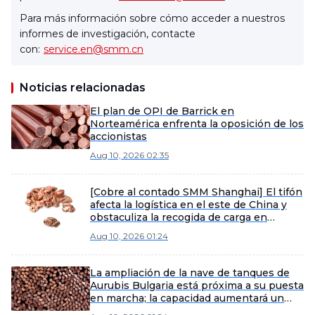
Para más información sobre cómo acceder a nuestros
informes de investigación, contacte
con:
service.en@smm.cn
Noticias relacionadas
El plan de OPI de Barrick en
Norteamérica enfrenta la oposición de los
accionistas
Aug 10, 2026 02:35
[Cobre al contado SMM Shanghai] El tifón
afecta la logística en el este de China y
obstaculiza la recogida de carga en
algunos almacenes de la zona.
Aug 10, 2026 01:24
La ampliación de la nave de tanques de
Aurubis Bulgaria está próxima a su puesta
en marcha; la capacidad aumentará un
50%