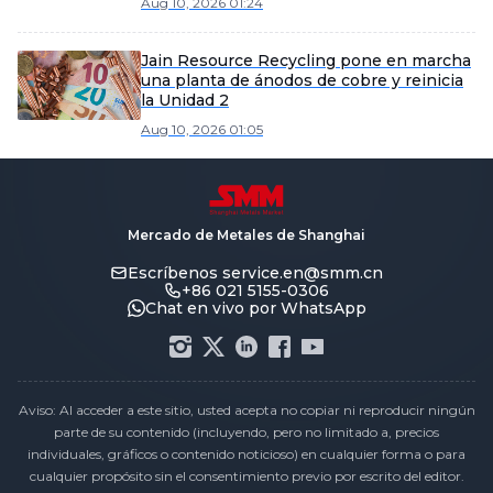
Aug 10, 2026 01:24
Jain Resource Recycling pone en marcha
una planta de ánodos de cobre y reinicia
la Unidad 2
Aug 10, 2026 01:05
Mercado de Metales de Shanghai
Escríbenos
service.en@smm.cn
+86 021 5155-0306
Chat en vivo por WhatsApp
Aviso: Al acceder a este sitio, usted acepta no copiar ni reproducir ningún
parte de su contenido (incluyendo, pero no limitado a, precios
individuales, gráficos o contenido noticioso) en cualquier forma o para
cualquier propósito sin el consentimiento previo por escrito del editor.