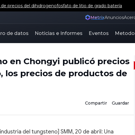
e precios del dihidrogenofosfato de litio de grado batería
Metrix
Anuncios
Acer
ro de datos
Noticias e Informes
Eventos
Metodo
o en Chongyi publicó precios
o, los precios de productos de
Compartir
Guardar
 industria del tungsteno] SMM, 20 de abril: Una