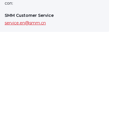
con:
SMM Customer Service
service.en@smm.cn