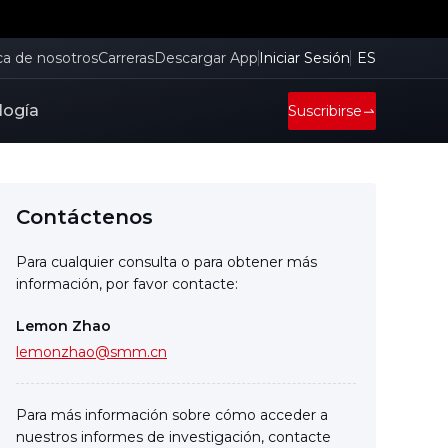
ca de nosotros
Carreras
Descargar App
Iniciar Sesión
ES
logía
Suscribirse
Contáctenos
Para cualquier consulta o para obtener más
información, por favor contacte:
Lemon Zhao
lemonzhao@smm.cn
Para más información sobre cómo acceder a
nuestros informes de investigación, contacte