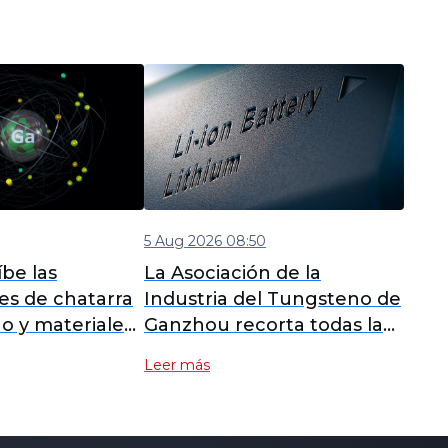
5 Aug 2026 08:50
be las
La Asociación de la
es de chatarra
Industria del Tungsteno de
o y materiales
Ganzhou recorta todas las
s para
previsiones de precios del
Leer más
as cadenas de
mercado de tungsteno de
nacionales
agosto.