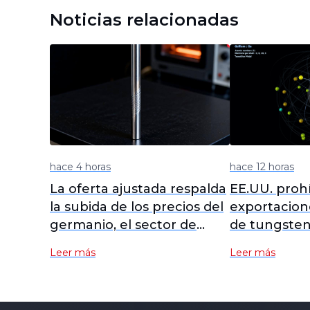
Noticias relacionadas
hace 4 horas
hace 12 horas
La oferta ajustada respalda
EE.UU. prohí
la subida de los precios del
exportacion
germanio, el sector de
de tungsten
metales menores se
para batería
Leer más
Leer más
fortalece, Yunnan
fortalecer l
Germanium y China
suministro 
Tungsten High-Tech