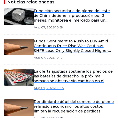
Noticias relacionadas
Fundición secundaria de plomo del este
de China detiene la producción por 3
meses, monitorea el mercado para un
posible reinicio anticipado
Aug 07, 2026 10:59
Funds' Sentiment to Rush to Buy Amid
Continuous Price Rise Was Cautious,
SHFE Lead Only Slightly Closed Higher
Today [Lead Futures Brief]
Aug 07, 2026 10:12
La oferta ajustada sostiene los precios de
las baterías de desecho; la próxima
semana se observarán cambios en el
sentimiento de compra de las fundiciones
Aug 07, 2026 09:25
[SMM Scrap Battery Weekly Review]
Rendimiento débil del comercio de plomo
refinado secundario, los altos costos
limitan la recuperación de pérdidas
[Revisión semanal del plomo refinado