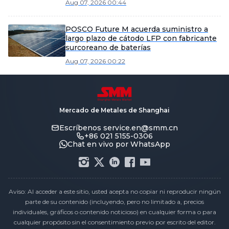
Aug 07, 2026 00:44
esta vez?
POSCO Future M acuerda suministro a
largo plazo de cátodo LFP con fabricante
surcoreano de baterías
Aug 07, 2026 00:22
Mercado de Metales de Shanghai
Escríbenos
service.en@smm.cn
+86 021 5155-0306
Chat en vivo por WhatsApp
Aviso: Al acceder a este sitio, usted acepta no copiar ni reproducir ningún
parte de su contenido (incluyendo, pero no limitado a, precios
individuales, gráficos o contenido noticioso) en cualquier forma o para
cualquier propósito sin el consentimiento previo por escrito del editor.