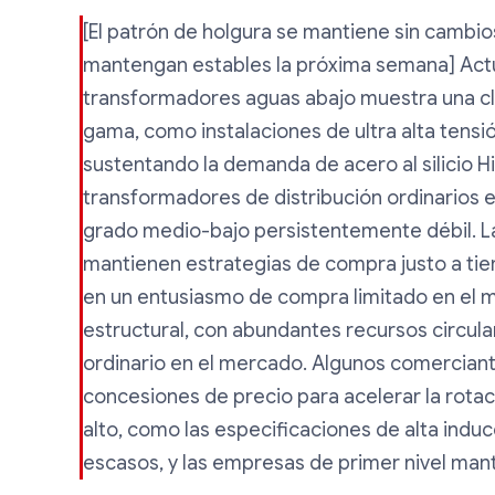
[El patrón de holgura se mantiene sin cambios
mantengan estables la próxima semana] Actu
transformadores aguas abajo muestra una cla
gama, como instalaciones de ultra alta tensi
sustentando la demanda de acero al silicio H
transformadores de distribución ordinarios
grado medio-bajo persistentemente débil. 
mantienen estrategias de compra justo a tiem
en un entusiasmo de compra limitado en el me
estructural, con abundantes recursos circula
ordinario en el mercado. Algunos comercian
concesiones de precio para acelerar la rotaci
alto, como las especificaciones de alta indu
escasos, y las empresas de primer nivel mant