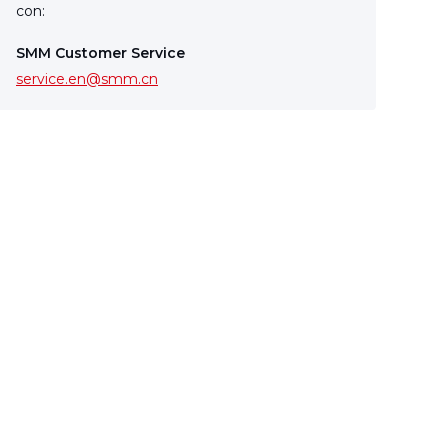
con:
SMM Customer Service
service.en@smm.cn