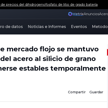
e precios del dihidrogenofosfato de litio de grado batería
Metrix
Anuncios
Acer
ro de datos
Noticias e Informes
Eventos
Metodo
 de mercado flojo se mantuvo
del acero al silicio de grano
nerse estables temporalmente
Compartir
Guardar