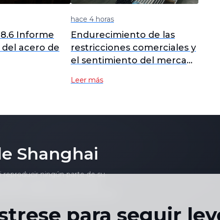
hace 4 horas
 8.6 Informe
Endurecimiento de las
l del acero de
restricciones comerciales y
el sentimiento del mercado
apuntalan el alza del
Leer más
precio del mineral de
hierro [Revisión diaria del
mineral de hierro de SMM]
de Shanghai
ni reproducir ningún parte de su
viduales, gráficos o contenido
to sin el consentimiento previo por
strese para seguir le