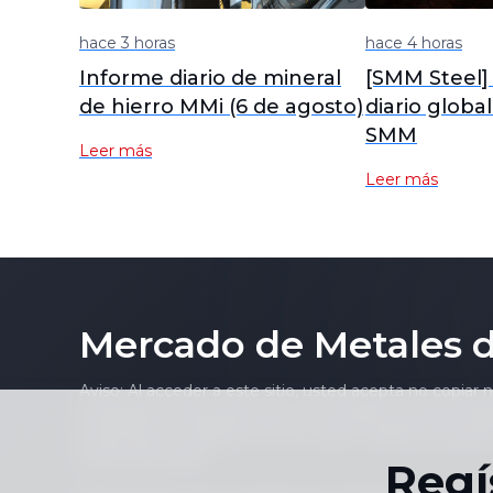
hace 3 horas
hace 4 horas
Informe diario de mineral
[SMM Steel]
de hierro MMi (6 de agosto)
diario globa
SMM
Leer más
Leer más
Mercado de Metales 
Aviso: Al acceder a este sitio, usted acepta no copiar 
contenido (incluyendo, pero no limitado a, precios indi
noticioso) en cualquier forma o para cualquier propósi
escrito del editor.
Regí