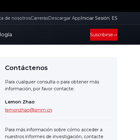
ca de nosotros
Carreras
Descargar App
Iniciar Sesión
ES
logía
Suscribirse
Contáctenos
Para cualquier consulta o para obtener más
información, por favor contacte:
Lemon Zhao
lemonzhao@smm.cn
Para más información sobre cómo acceder a
nuestros informes de investigación, contacte